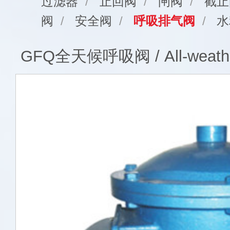
过滤器
/
止回阀
/
闸阀
/
截止
阀
/
安全阀
/
呼吸排气阀
/
水
GFQ全天候呼吸阀 / All-weather 